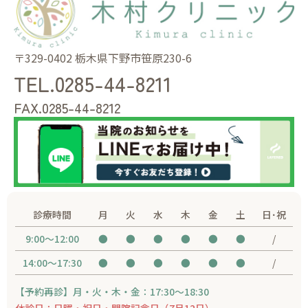
〒329-0402 栃木県下野市笹原230-6
TEL.
0285-44-8211
FAX.
0285-44-8212
診療時間
月
火
水
木
金
土
日･祝
9:00～12:00
●
●
●
●
●
●
/
14:00～17:30
●
●
●
●
●
●
/
【予約再診】月・火・木・金：17:30～18:30
休診日：日曜・祝日・開院記念日（7月12日）